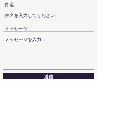
件名
メッセージ
送信
〒104-0061 東京都中央区銀座7丁目13番6号 サ
ガミビル2階
ミライフデザイン合同会社 経営企画部