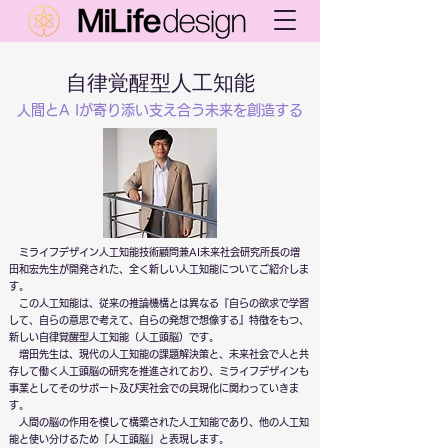
自律覚醒型人工知能
​人間とA Iが寄り添い支え合う未来を創造する
ミライフデザイン人工知能技術顧問兼AI未来社会研究所長の増
田和宏先生が開発された、全く新しい人工知能についてご紹介しま
す。
この人工知能は、従来の推論機構とは異なる『自らの欲求で学習
して、自らの意思で考えて、自らの発想で想像する』特徴をもつ、
新しい自律覚醒型人工知能（人工頭脳）です。
増田先生は、現代の人工知能の課題解決策と、未来社会で人と共
存して働く人工頭脳の研究を推進されており、ミライフデザインも
事業としてそのサポート及び実社会での具現化に関わっていきま
す。
人間の脳の作用を模して構築された人工知能であり、他の人工知
能と使い分けるため「人工頭脳」と表現します。