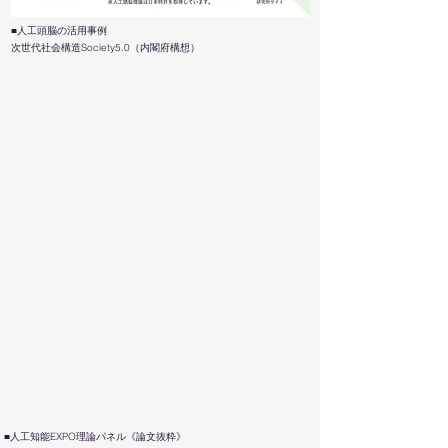
■人工頭脳の活用事例
次世代社会構造Society5.0（内閣府構想）
■人工知能EXPO理論パネル《論文抜粋》