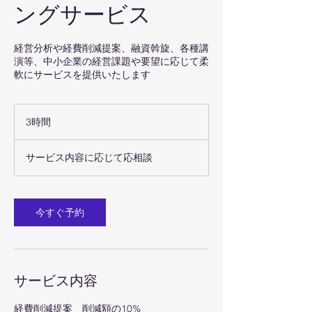
ングサービス
経営分析や経費削減提案、融資斡旋、各種講
演等、中小企業の経営課題や要望に応じて柔
軟にサービスを提供いたします
3時間
3
時
サ
間
ー
サービス内容に応じて応相談
ビ
ス
内
容
に
今すぐ予約
応
じ
て
応
相
談
サービス内容
経費削減提案 削減額の10%