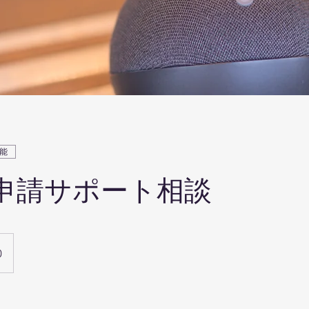
能
申請サポート相談
0